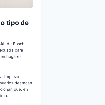
o tipo de
All
de Bosch,
decuada para
 en hogares
a limpieza
usuarios destacan
ncionan que, en
tima.