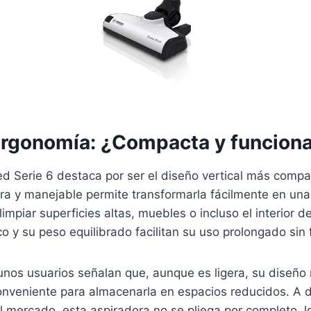
Ergonomía: ¿Compacta y funciona
d Serie 6 destaca por ser el diseño vertical más compa
era y manejable permite transformarla fácilmente en un
impiar superficies altas, muebles o incluso el interior d
y su peso equilibrado facilitan su uso prolongado sin f
unos usuarios señalan que, aunque es ligera, su diseño
onveniente para almacenarla en espacios reducidos. A d
l mercado, esta aspiradora no se pliega por completo, 