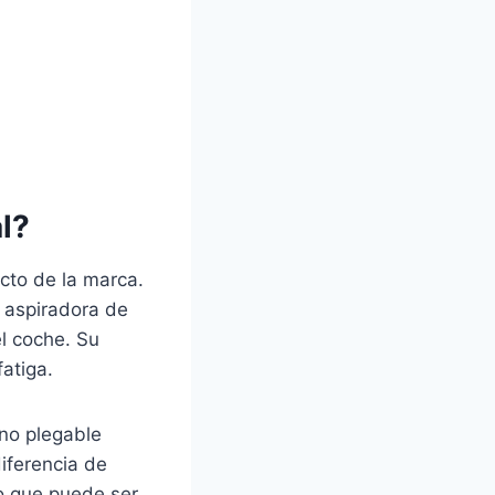
l?
cto de la marca.
a aspiradora de
el coche. Su
atiga.
 no plegable
iferencia de
lo que puede ser