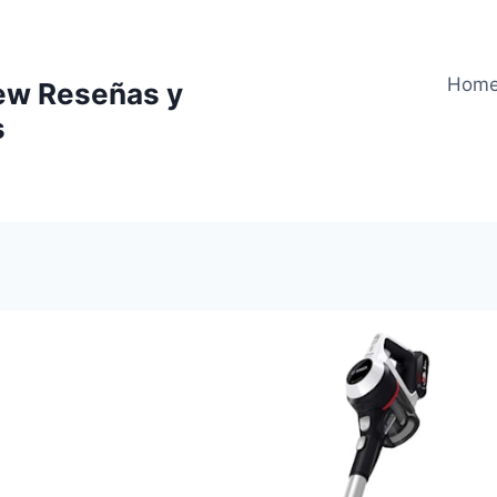
Hom
ew Reseñas y
s