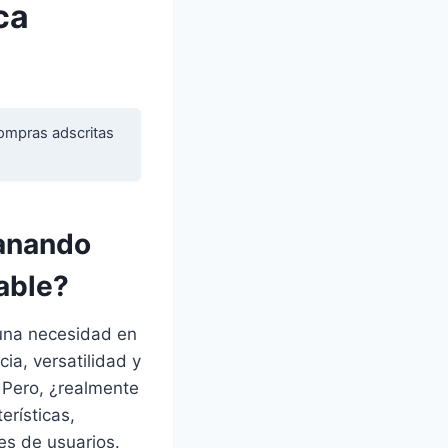
ca
ompras adscritas
ganando
able?
 una necesidad en
a, versatilidad y
 Pero, ¿realmente
erísticas,
es de usuarios.