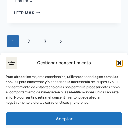
CECOTEC
LEER MÁS
CONGA
M10
X-
TREME:
Navegación
Siguiente
1
2
3
ANÁLISIS
PROFUNDO
de
página
DE
UN
Gestionar consentimiento
página
ROBOT
ASPIRADOR
Para ofrecer las mejores experiencias, utilizamos tecnologías como las
CON
cookies para almacenar y/o acceder a la información del dispositivo. El
NAVEGACIÓN
consentimiento de estas tecnologías nos permitirá procesar datos como
GIROSCÓPICA
el comportamiento de navegación o las identificaciones únicas en este
Y
sitio. No consentir o retirar el consentimiento, puede afectar
APP
negativamente a ciertas características y funciones.
© 2026 ProductosReview Reseñas y Comparaciones
(¿VALE
LA
Aviso Legal
Declaración de privacidad
Aceptar
PENA?)
Términos y condiciones