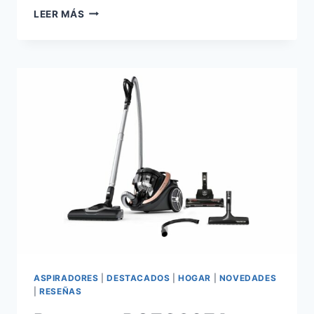
ROWENTA
LEER MÁS
COMPACT
POWER
XXL:
ANÁLISIS
PROFUNDO
DE
LA
ASPIRADORA
SIN
BOLSA
PARA
HOGARES
CON
MASCOTAS
(¿VALE
LA
PENA?)
ASPIRADORES
|
DESTACADOS
|
HOGAR
|
NOVEDADES
|
RESEÑAS