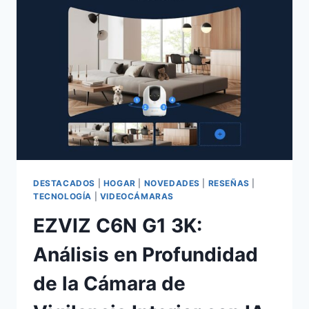
FREIDORA
DE
AIRE
3
EN
1
QUE
REVOLUCIONA
TU
COCINA
(ANÁLISIS
HONESTO)
DESTACADOS
|
HOGAR
|
NOVEDADES
|
RESEÑAS
|
TECNOLOGÍA
|
VIDEOCÁMARAS
EZVIZ C6N G1 3K:
Análisis en Profundidad
de la Cámara de