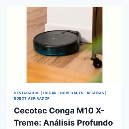
3K:
ANÁLISIS
EN
PROFUNDIDAD
DE
LA
CÁMARA
DE
VIGILANCIA
INTERIOR
CON
IA
Y
VISIÓN
360°
DESTACADOS
|
HOGAR
|
NOVEDADES
|
RESEÑAS
|
ROBOT ASPIRADOR
Cecotec Conga M10 X-
Treme: Análisis Profundo