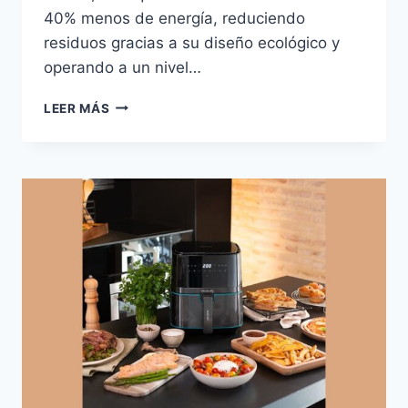
40% menos de energía, reduciendo
residuos gracias a su diseño ecológico y
operando a un nivel…
ROWENTA
LEER MÁS
RO7C30EA
GREEN
FORCE
CYCLONIC
EFFITECH:
ASPIRADORA
SIN
BOLSA
PARA
PARQUÉ
CON
EFICIENCIA
ENERGÉTICA
Y
TECNOLOGÍA