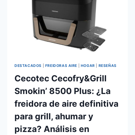
REALES
Y
¿VALE
LA
PENA?
DESTACADOS
|
FREIDORAS AIRE
|
HOGAR
|
RESEÑAS
Cecotec Cecofry&Grill
Smokin’ 8500 Plus: ¿La
freidora de aire definitiva
para grill, ahumar y
pizza? Análisis en