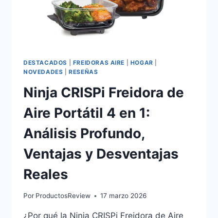
AIRE
DE
5,5
L
CON
TECNOLOGÍA
DESTACADOS
|
FREIDORAS AIRE
|
HOGAR
|
PERFECTCOOK
NOVEDADES
|
RESEÑAS
Ninja CRISPi Freidora de
Aire Portátil 4 en 1:
Análisis Profundo,
Ventajas y Desventajas
Reales
Por
ProductosReview
17 marzo 2026
¿Por qué la Ninja CRISPi Freidora de Aire