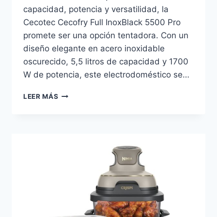
capacidad, potencia y versatilidad, la
Cecotec Cecofry Full InoxBlack 5500 Pro
promete ser una opción tentadora. Con un
diseño elegante en acero inoxidable
oscurecido, 5,5 litros de capacidad y 1700
W de potencia, este electrodoméstico se…
CECOTEC
LEER MÁS
CECOFRY
FULL
INOXBLACK
5500
PRO:
ANÁLISIS
EN
PROFUNDIDAD
DE
LA
FREIDORA
DE