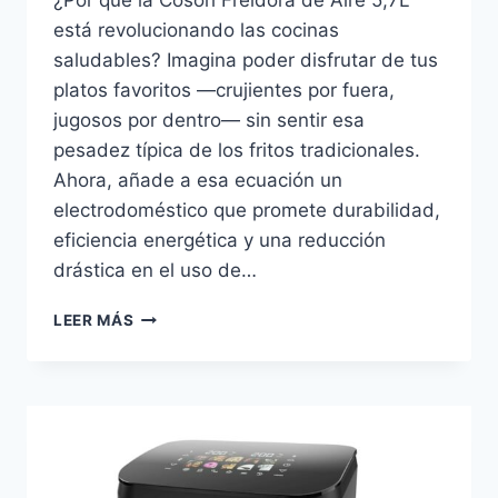
¿Por qué la Cosori Freidora de Aire 5,7L
está revolucionando las cocinas
saludables? Imagina poder disfrutar de tus
platos favoritos —crujientes por fuera,
jugosos por dentro— sin sentir esa
pesadez típica de los fritos tradicionales.
Ahora, añade a esa ecuación un
electrodoméstico que promete durabilidad,
eficiencia energética y una reducción
drástica en el uso de…
COSORI
LEER MÁS
FREIDORA
DE
AIRE
5,7L:
ANÁLISIS
PROFUNDO,
OPINIONES