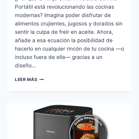
Portátil está revolucionando las cocinas
modernas? Imagina poder disfrutar de
alimentos crujientes, jugosos y dorados sin
sentir la culpa de freír en aceite. Ahora,
añade a esa ecuación la posibilidad de
hacerlo en cualquier rincón de tu cocina —o
incluso fuera de ella— gracias a un
diseño…
NINJA
LEER MÁS
CRISPI
FREIDORA
DE
AIRE
PORTÁTIL
4
EN
1:
ANÁLISIS