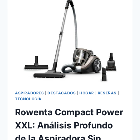
¿LA
FREIDORA
DE
AIRE
DEFINITIVA
PARA
GRILL,
AHUMAR
Y
PIZZA?
ANÁLISIS
EN
PROFUNDIDAD
ASPIRADORES
|
DESTACADOS
|
HOGAR
|
RESEÑAS
|
TECNOLOGÍA
Rowenta Compact Power
XXL: Análisis Profundo
de la Aspiradora Sin