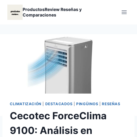
Saltar
ProductosReview Reseñas y
al
Comparaciones
contenido
CLIMATIZACIÓN
|
DESTACADOS
|
PINGÜINOS
|
RESEÑAS
Cecotec ForceClima
9100: Análisis en