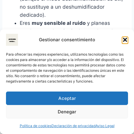
no sustituye a un deshumidificador
dedicado).
Eres
muy sensible al ruido
y planeas
usarlo en un dormitorio durante la noche.
Tu estancia supera los
25m² o tiene
Gestionar consentimiento
condiciones adversas
(techos altos, mala
Para ofrecer las mejores experiencias, utilizamos tecnologías como las
aislación, etc.).
cookies para almacenar y/o acceder a la información del dispositivo. El
Buscas un equipo con
función de
consentimiento de estas tecnologías nos permitirá procesar datos como
el comportamiento de navegación o las identificaciones únicas en este
calefacción
.
sitio. No consentir o retirar el consentimiento, puede afectar
negativamente a ciertas características y funciones.
En resumen, el Cecotec ForceClima 9100 es
una de las mejores opciones dentro de su
Aceptar
categoría
en relación calidad-precio. No es
Denegar
perfecto (ningún aire acondicionado portátil lo
es), pero ofrece un equilibrio excelente entre
Política de cookies
Declaración de privacidad
Aviso Legal
potencia, consumo, versatilidad y facilidad de