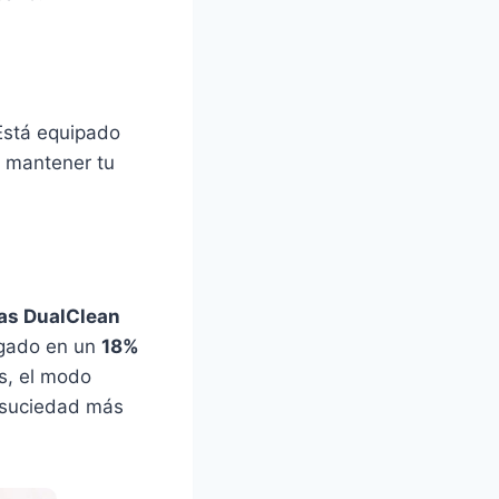
Está equipado
a mantener tu
s DualClean
egado en un
18%
s, el modo
 suciedad más