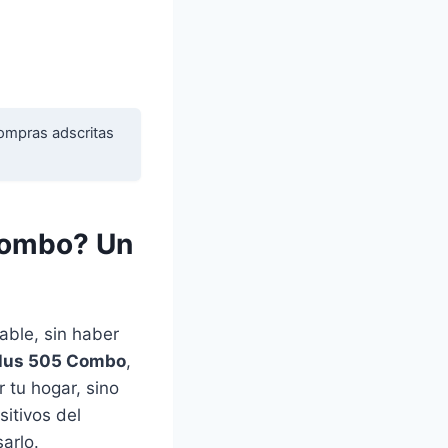
ompras adscritas
 Combo? Un
able, sin haber
Plus 505 Combo
,
 tu hogar, sino
sitivos del
arlo.