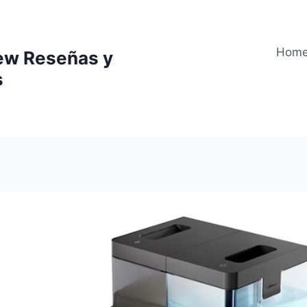
Hom
ew Reseñas y
s