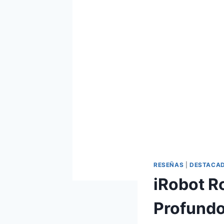
RESEÑAS
|
DESTACA
iRobot R
Profundo