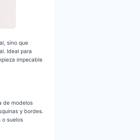
al, sino que
l. Ideal para
mpieza impecable
a de modelos
squinas y bordes.
s o suelos