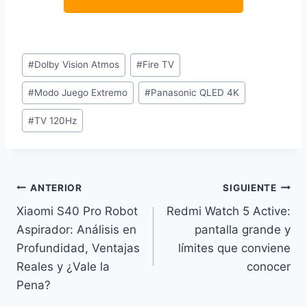
Etiquetas
#
Dolby Vision Atmos
#
Fire TV
de
#
Modo Juego Extremo
#
Panasonic QLED 4K
la
entrada:
#
TV 120Hz
Navegación
ANTERIOR
SIGUIENTE
Xiaomi S40 Pro Robot
Redmi Watch 5 Active:
de
Aspirador: Análisis en
pantalla grande y
entradas
Profundidad, Ventajas
límites que conviene
Reales y ¿Vale la
conocer
Pena?