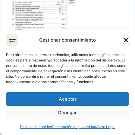
Gestionar consentimiento
Lo que opinan los usuarios:
Para ofrecer las mejores experiencias, utilizamos tecnologías como las
cookies para almacenar y/o acceder a la información del dispositivo. El
¿Cumple con las
consentimiento de estas tecnologías nos permitirá procesar datos como
el comportamiento de navegación o las identificaciones únicas en este
expectativas?
sitio. No consentir o retirar el consentimiento, puede afectar
negativamente a ciertas características y funciones.
Aunque la información oficial de Samsung es
Aceptar
útil, nada mejor que conocer la experiencia de
quienes ya han comprado y usado este
Denegar
televisor. A continuación, te resumimos las
opiniones reales de usuarios y expertos,
Política de cookies
Declaración de privacidad
Aviso Legal
basadas en análisis independientes y reseñas