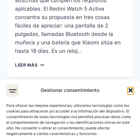
adscritas que cumplen los requisitos
aplicables. El Redmi Watch 5 Active
concentra su propuesta en tres cosas
fáciles de apreciar: una pantalla de 2
pulgadas, llamadas Bluetooth desde la
muñeca y una batería que Xiaomi sitúa en
hasta 18 días. Es un reloj…
REDMI
LEER MÁS
WATCH
5
ACTIVE:
Gestionar consentimiento
PANTALLA
GRANDE
Y
Para ofrecer las mejores experiencias, utilizamos tecnologías como las
LÍMITES
cookies para almacenar y/o acceder a la información del dispositivo. El
QUE
consentimiento de estas tecnologías nos permitirá procesar datos como
el comportamiento de navegación o las identificaciones únicas en este
CONVIENE
sitio. No consentir o retirar el consentimiento, puede afectar
CONOCER
negativamente a ciertas características y funciones.
© 2026 ProductosReview Reseñas y Comparaciones