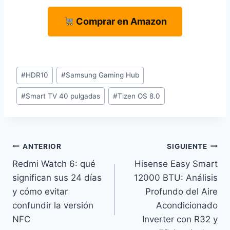
Comprar en Amazon
Etiquetas
#
HDR10
#
Samsung Gaming Hub
de
#
Smart TV 40 pulgadas
#
Tizen OS 8.0
la
entrada:
Navegación
ANTERIOR
SIGUIENTE
Redmi Watch 6: qué
Hisense Easy Smart
de
significan sus 24 días
12000 BTU: Análisis
entradas
y cómo evitar
Profundo del Aire
confundir la versión
Acondicionado
NFC
Inverter con R32 y