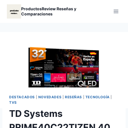
Saltar
ProductosReview Reseñas y
al
Comparaciones
contenido
DESTACADOS
|
NOVEDADES
|
RESEÑAS
|
TECNOLOGÍA
|
TVS
TD Systems
PRIME40C22TIZEN 40