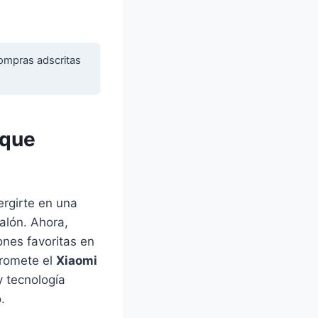
ompras adscritas
 que
ergirte en una
alón. Ahora,
ones favoritas en
promete el
Xiaomi
y tecnología
.