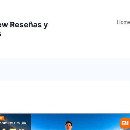
Hom
ew Reseñas y
s