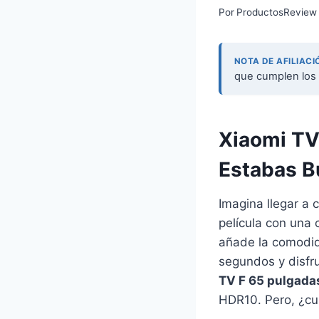
Por
ProductosReview
NOTA DE AFILIACI
que cumplen los 
Xiaomi TV
Estabas 
Imagina llegar a 
película con una 
añade la comodida
segundos y disfru
TV F 65 pulgada
HDR10. Pero, ¿cu