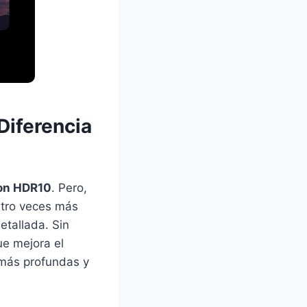
Diferencia
con HDR10
. Pero,
uatro veces más
etallada. Sin
ue mejora el
 más profundas y